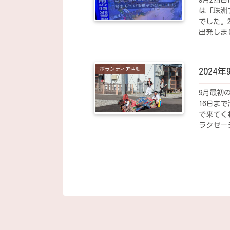
は「珠洲
でした。
出発しま
となりまし
ボランティア活動
2024
9月最初
16日ま
で来てく
ラクゼー
荷物の移動