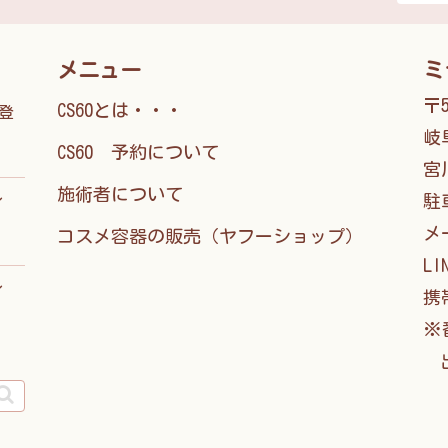
メニュー
ミ
〒5
CS60とは・・・
能登
岐
CS60 予約について
宮
施術者について
駐
ィ
メー
コスメ容器の販売（ヤフーショップ）
LI
ィ
携帯
※
出