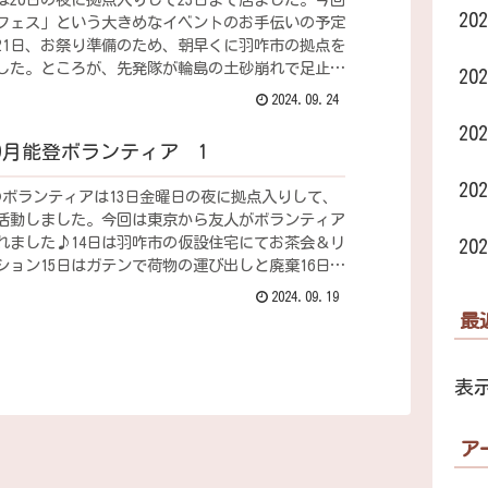
2
フェス」という大きめなイベントのお手伝いの予定
21日、お祭り準備のため、朝早くに羽咋市の拠点を
した。ところが、先発隊が輪島の土砂崩れで足止め
2
た。本...
2024.09.24
2
年9月能登ボランティア 1
2
のボランティアは13日金曜日の夜に拠点入りして、
で活動しました。今回は東京から友人がボランティア
れました♪14日は羽咋市の仮設住宅にてお茶会＆リ
2
ション15日はガテンで荷物の運び出しと廃棄16日は
（解...
2024.09.19
最
表
ア