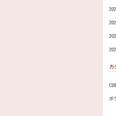
20
20
20
20
カ
CS6
ボ