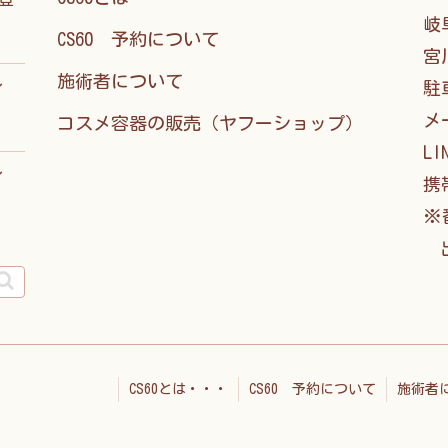
岐
CS60 予約について
宮
施術者について
ィ
駐
メー
コスメ容器の販売（ヤフーショップ）
LI
ィ
携帯
※
出
CS60とは・・・
CS60 予約について
施術者