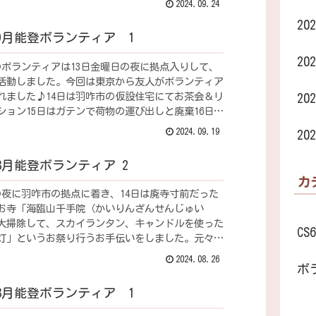
2024.09.24
20
年9月能登ボランティア 1
20
のボランティアは13日金曜日の夜に拠点入りして、
で活動しました。今回は東京から友人がボランティア
れました♪14日は羽咋市の仮設住宅にてお茶会＆リ
20
ション15日はガテンで荷物の運び出しと廃棄16日は
（解...
2024.09.19
20
年8月能登ボランティア 2
カ
日の夜に羽咋市の拠点に着き、14日は廃寺寸前だった
お寺「海臨山千手院（かいりんざんせんじゅい
大掃除して、スカイランタン、キャンドルを使った
CS6
灯」というお祭り行うお手伝いをしました。元々は
盆灯」というイベ...
2024.08.26
ボ
年8月能登ボランティア 1