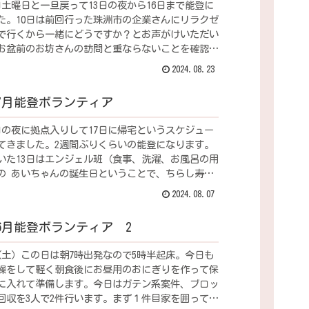
0日土曜日と一旦戻って13日の夜から16日まで能登に
た。10日は前回行った珠洲市の企業さんにリラクゼ
で行くから一緒にどうですか？とお声がけいただい
お盆前のお坊さんの訪問と重ならないことを確認し
す！」...
2024.08.23
年7月能登ボランティア
3日の夜に拠点入りして17日に帰宅というスケジュー
てきました。2週間ぶりくらいの能登になります。
いた13日はエンジェル班（食事、洗濯、お風呂の用
の あいちゃんの誕生日ということで、ちらし寿司
刺身、手...
2024.08.07
年6月能登ボランティア 2
日（土）この日は朝7時出発なので5時半起床。今日も
操をして軽く朝食後にお昼用のおにぎりを作って保
に入れて準備します。今日はガテン系案件、ブロッ
回収を3人で2件行います。まず１件目家を囲ってい