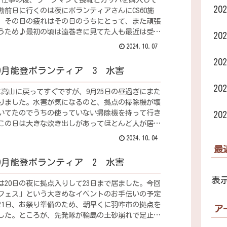
2
動前日に行くのは夜にボランティアさんにCS60施
、その日の疲れはその日のうちにとって、また頑張
うため♪最初の頃は遠巻きに見てた人も最近は受け
2
ってもらえるの...
2024.10.07
2
年9月能登ボランティア 3 水害
2
日に高山に戻ってすぐですが、9月25日の昼過ぎにまた
りました。水害が気になるのと、拠点の掃除機が壊
いてたのでうちの使っていない掃除機を持って行き
2
この日は大きな炊き出しがあってほとんど人が居な
、拠点で...
2024.10.04
最
年9月能登ボランティア 2 水害
表
目は20日の夜に拠点入りして23日まで居ました。今回
フェス」という大きめなイベントのお手伝いの予定
21日、お祭り準備のため、朝早くに羽咋市の拠点を
ア
した。ところが、先発隊が輪島の土砂崩れで足止め
た。本...