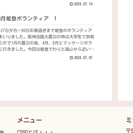
ート塀が...
2024.07.10
年6月能登ボランティア 1
6月27日夕方～30日お昼過ぎまで能登のボランティア
まいりました。阪神淡路大震災の時は大学生で京都
たので1月の震災の後、4月、5月とマッサージボラ
に行きました。今回は能登でわりと高山から近いの
なと...
2024.07.07
メニュー
ミ
〒5
CS60とは・・・
能登