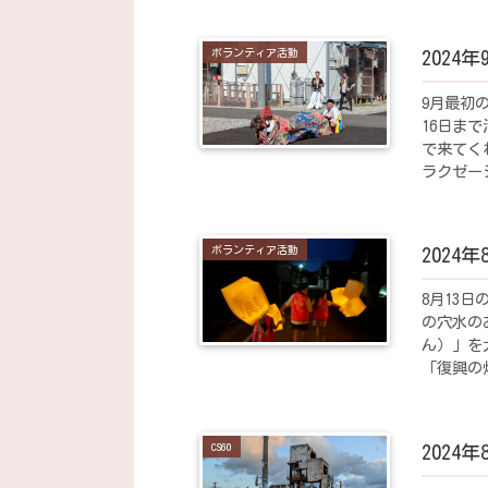
ボランティア活動
2024
9月最初
16日ま
で来てく
ラクゼー
荷物の移動
ボランティア活動
2024
8月13
の穴水の
ん）」を
「復興の
「曽良の
CS60
2024