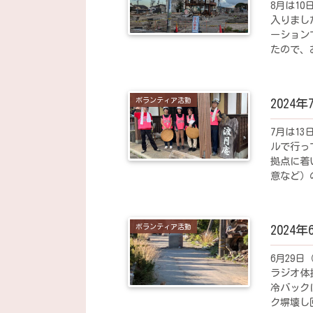
8月は1
入りまし
ーション
たので、
て「行きま
ボランティア活動
2024
7月は1
ルで行っ
拠点に着
意など）
に新鮮なお
ボランティア活動
2024
6月29
ラジオ体
冷バック
ク塀壊し