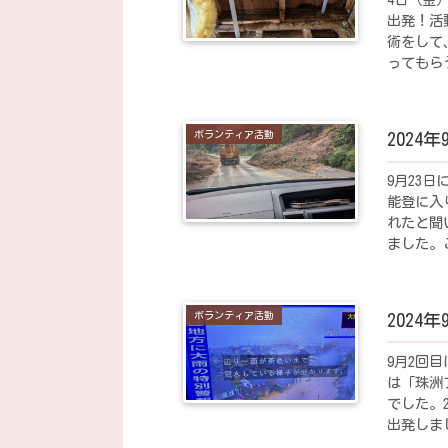
出発！活
術をして
ってもら
たいとい
ボランティア活動
2024
9月23
能登に入
れたと聞
ました。
かったので
ボランティア活動
2024
9月2回
は「珠洲
でした。
出発しま
となりまし